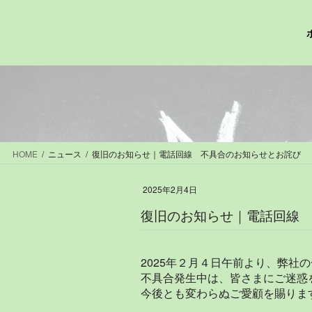
コ
ナ
ン
ビ
テ
ゲ
ン
ー
ツ
シ
へ
ョ
ス
ン
キ
に
ッ
移
プ
動
HOME
ニュース
復旧のお知らせ｜電話回線 不具合のお知らせとお詫び
2025年2月4日
復旧のお知らせ｜電話回線
2025年２月４日午前より、弊
不具合発生中は、皆さまにご迷惑
今後とも変わらぬご愛顧を賜りま